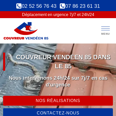
02 52 56 76 43
07 86 23 61 31
Déplacement en urgence 7j/7 et 24h/24
MENU
COUVREUR VENDÉEN 85
DANS
LE 85
Nous intervenons 24h/24 sur 7j/7 en cas
d'urgence
NOS RÉALISATIONS
CONTACTEZ-NOUS